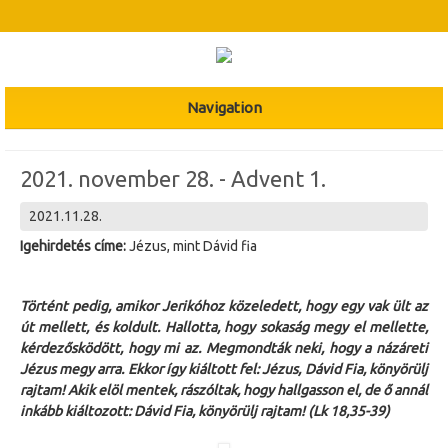
Navigation
2021. november 28. - Advent 1.
2021.11.28.
Igehirdetés címe:
Jézus, mint Dávid fia
Történt pedig, amikor Jerikóhoz közeledett, hogy egy vak ült az
út mellett, és koldult. Hallotta, hogy sokaság megy el mellette,
kérdezősködött, hogy mi az. Megmondták neki, hogy a názáreti
Jézus megy arra. Ekkor így kiáltott fel: Jézus, Dávid Fia, könyörülj
rajtam! Akik elöl mentek, rászóltak, hogy hallgasson el, de ő annál
inkább kiáltozott: Dávid Fia, könyörülj rajtam! (Lk 18,35-39)