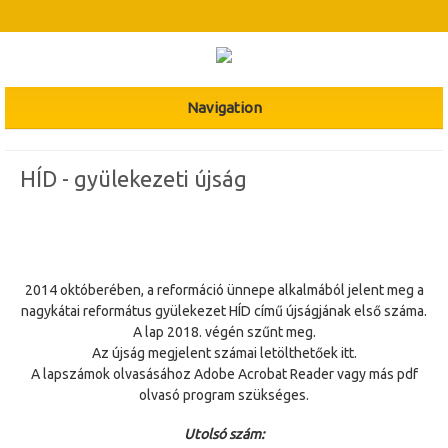
Navigation
HÍD - gyülekezeti újság
2014 októberében, a reformáció ünnepe alkalmából jelent meg a
nagykátai református gyülekezet HÍD című újságjának első száma.
A lap 2018. végén szűnt meg.
Az újság megjelent számai letölthetőek itt.
A lapszámok olvasásához Adobe Acrobat Reader vagy más pdf
olvasó program szükséges.
Utolsó szám: